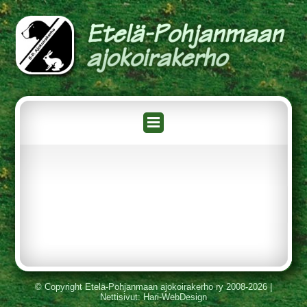
© Copyright Etelä-Pohjanmaan ajokoirakerho ry 2008-2026 |
Nettisivut
: Hari-WebDesign