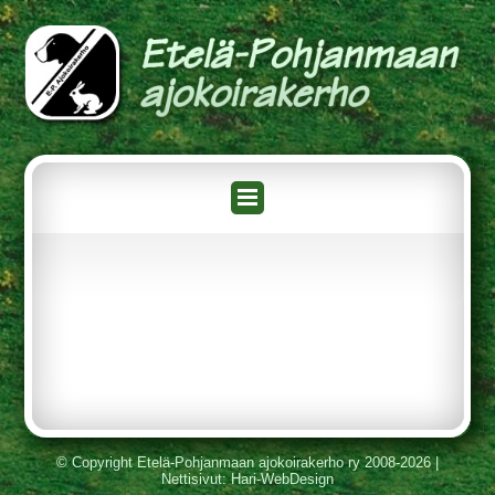
© Copyright Etelä-Pohjanmaan ajokoirakerho ry 2008-2026 |
Nettisivut
: Hari-WebDesign